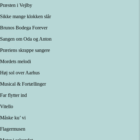
Præsten i Vejlby
Se info
Sikke mange klokken slår
Se info
Brunos Bodega Forever
Se info
Sangen om Oda og Anton
Se info
Præriens skrappe sangere
Se info
Mordets melodi
Se info
Høj sol over Aarhus
Se info
Musical & Fortællinger
Se info
Far flytter ind
Se info
Vitello
Se info
Måske ku’ vi
Se info
Flagermusen
Se info