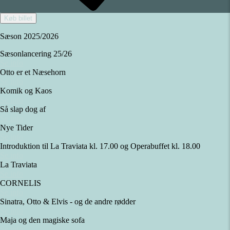
Køb billet
Sæson 2025/2026
Sæsonlancering 25/26
Se info
Otto er et Næsehorn
Se info
Komik og Kaos
Se info
Så slap dog af
Se info
Nye Tider
Se info
Introduktion til La Traviata kl. 17.00 og Operabuffet kl. 18.00
Se info
La Traviata
Se info
CORNELIS
Se info
Sinatra, Otto & Elvis - og de andre rødder
Se info
Maja og den magiske sofa
Se info