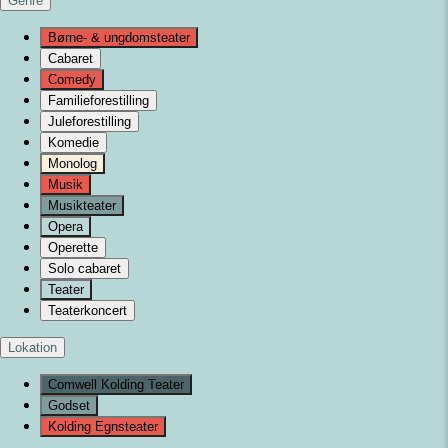
Genre
Børne- & ungdomsteater
Cabaret
Comedy
Familieforestilling
Juleforestilling
Komedie
Monolog
Musik
Musikteater
Opera
Operette
Solo cabaret
Teater
Teaterkoncert
Lokation
Comwell Kolding Teater
Godset
Kolding Egnsteater