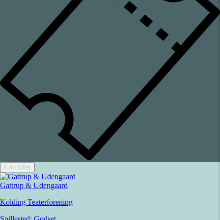
Køb billet
Gattrup & Udengaard
Kolding Teaterforening
Spillested:
Godset