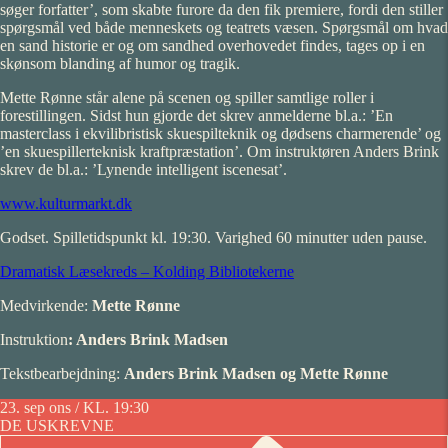
søger forfatter’, som skabte furore da den fik premiere, fordi den stiller
spørgsmål ved både menneskets og teatrets væsen. Spørgsmål om hvad
en sand historie er og om sandhed overhovedet findes, tages op i en
skønsom blanding af humor og tragik.
Mette Rønne står alene på scenen og spiller samtlige roller i
forestillingen. Sidst hun gjorde det skrev anmelderne bl.a.: ’En
masterclass i ekvilibristisk skuespilteknik og dødsens charmerende’ og
’en skuespillerteknisk kraftpræstation’. Om instruktøren Anders Brink
skrev de bl.a.: ’Lynende intelligent iscenesat’.
www.kulturmarkt.dk
Godset. Spilletidspunkt kl. 19:30. Varighed 60 minutter uden pause.
Dramatisk Læsekreds – Kolding Bibliotekerne
Medvirkende:
Mette Rønne
Instruktion
: Anders Brink Madsen
Tekstbearbejdning:
Anders Brink Madsen og Mette Rønne
23. sep
ons / KL. 19:30
DE USKREVNE