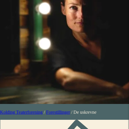
Kolding Teaterforening
/
Forestillinger
/
De uskrevne