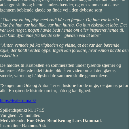
at lægge sit liv og hjerte i andres hænder, og om sammen at danse
igennem boblende glæde og finde vej i den dybeste sorg
”Oda var en høj pige med rødt hår og fregner. Og hun var hurtig.
Lige fra hun var helt lille, var hun hurtig. Og hun elskede at løbe. Det
var ikke noget, nogen havde bedt hende om eller inspireret hende til.
Det kom dybt inde fra hende selv – glæden ved at løbe”
”Anton ventede på kærligheden og vidste, at det var den bærende
søjle, der holdt verden oppe. Ingen kan forklare, hvor Anton havde den
vished fra”
De mødtes til Kratballen en sommeraften under lysende stjerner og
lanterner. Allerede i det første blik lå en viden om alt den glæde,
smerte, varme og håbløshed de sammen skulle gennemleve.
”Sangen om Oda og Anton” er en historie for de unge, de gamle, ja for
alle. En rørende historie om tro, håb og kærlighed.
https://teaterrum.dk/
Spilletidspunkt kl. 17:15
Varighed: 75 minutter.
Medvirkende:
Ene Øster Bendtsen og Lars Damma
rk
Instruktion:
Rasmus Ask