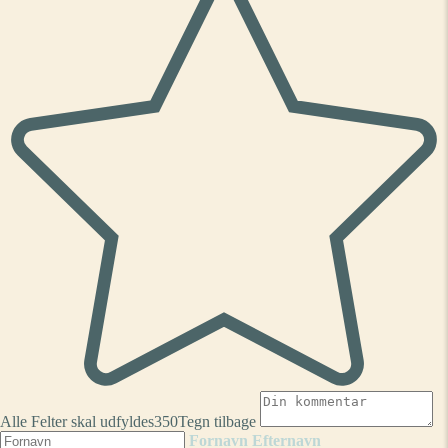
Alle Felter skal udfyldes
350
Tegn tilbage
Fornavn
Efternavn