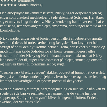
★★★★★ Berlingske
★★★★★ Morten Buckhøj
Den arbejdsløse mekanikerassistent, Nicky, søger desperat et job og
ender som ufaglært medhjælper på plejehjemmet Solsiden. Her åbner
sig et univers langt fra det liv, Nicky kender, og han bliver en del af et
kaotisk og skæbnesvangert plejehjemsdrama, der tvinger ham ud af sin
komfortzone.
Nicky møder undervejs et broget persongalleri af beboere og ansatte,
hver med deres historie, særheder og længsler. Han knytter et helt
særligt bånd til den nytilkomne beboer, Herta, der savner sin frihed og
modvilligt må kalde Solsiden for sit hjem. Gennem deres fælles
frustration finder Nicky og Herta hinanden, men i takt med at Nicky
langsomt falder til, stiger arbejdspresset på plejehjemmet, og omsorg
og nærvær bliver til forsømmelser og svigt.
”Truckervask til ældrebyrden” skildrer opblødt af humor, råt og ærligt
livet på et underbemandet plejehjem, hvor beboere og ansatte hver dag
kæmper for værdighed i et system presset til det yderste.
Med en blanding af foragt, sørgmodighed og en lille smule håb kan vi
spejle os i de barske realiteter, der rammer, når de varme hænder
slipper op. Særligt et spørgsmål bliver hængende i luften: Er det en
skæbne, der venter os alle?