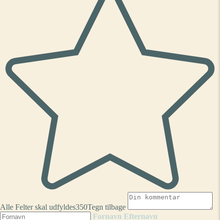
Alle Felter skal udfyldes
350
Tegn tilbage
Fornavn
Efternavn