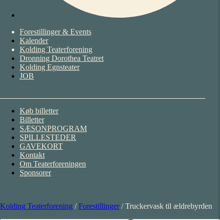
Forestillinger & Events
Kalender
Kolding Teaterforening
Dronning Dorothea Teatret
Kolding Egnsteater
JOB
Køb billetter
Billetter
SÆSONPROGRAM
SPILLESTEDER
GAVEKORT
Kontakt
Om Teaterforeningen
Sponsorer
Kolding Teaterforening
/
Forestillinger
/
Truckervask til ældrebyrden