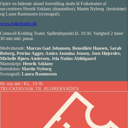
Oplev en bidende aktuel forestilling skabt til Folketeatret af
succestrioen Henrik Szklany (dramatiker), Martin Nyborg (instruktør)
og Laura Rasmussen (scenograf).
www.folketeatret.dk
Comwell Kolding Teater. Spilletidspunkt kl. 19:30. Varighed 2 timer
30 min inkl. pause.
Medvirkende:
Marcus Gad Johansen,
Benedikte Hansen, Sarah
Boberg, Petrine
Agger, Amira Jasmina Jensen, Joen Højerslev,
Michelle Bjørn-Andersen, Jela Natius Abildgaard
Manuskript:
Henrik Szklany
Instruktion:
Martin Nyborg
Scenografi:
Laura Rasmussen
06. sep
søn / KL. 19:30
TRUCKERVASK TIL ÆLDREBYRDEN