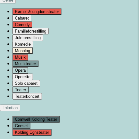
Genre
Børne- & ungdomsteater
Cabaret
Comedy
Familieforestilling
Juleforestilling
Komedie
Monolog
Musik
Musikteater
Opera
Operette
Solo cabaret
Teater
Teaterkoncert
Lokation
Comwell Kolding Teater
Godset
Kolding Egnsteater