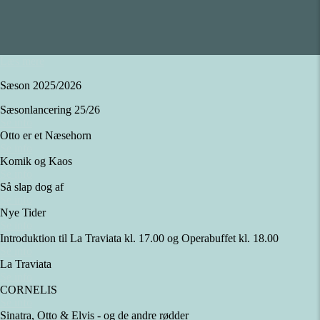
Læs mere
Sæson 2025/2026
Sæsonlancering 25/26
Se info
Otto er et Næsehorn
Se info
Komik og Kaos
Se info
Så slap dog af
Se info
Nye Tider
Se info
Introduktion til La Traviata kl. 17.00 og Operabuffet kl. 18.00
Se info
La Traviata
Se info
CORNELIS
Se info
Sinatra, Otto & Elvis - og de andre rødder