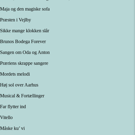
Se info
Maja og den magiske sofa
Se info
Præsten i Vejlby
Se info
Sikke mange klokken slår
Se info
Brunos Bodega Forever
Se info
Sangen om Oda og Anton
Se info
Præriens skrappe sangere
Se info
Mordets melodi
Se info
Høj sol over Aarhus
Se info
Musical & Fortællinger
Se info
Far flytter ind
Se info
Vitello
Se info
Måske ku’ vi
Se info