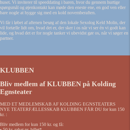
huset. Vi inviterer til speeddating i baren, hvor du gennem hurtige
spørgsmål og øjenkontakt kan møde den eneste ene, en god ven eller
bare nogle at hygge sig med en kold novemberaften.
Vi får i løbet af aftenen besøg af den lokale Sexolog Keld Molin, der
vil fortælle lidt om, hvad det er, der sker i os når vi ser én vi godt kan
lide, og hvad det er for nogle tanker vi ubevidst gør os, når vi søger en
partner.
KLUBBEN
Bliv medlem af KLUBBEN på Kolding
Egnsteater
MED ET MEDLEMSKAB AF KOLDING EGNSTEATERS
NYE TEATERFÆLLESSKAB KLUBBEN FÅR DU for kun 150
kr. :
Bliv medlem for kun 150 kr. og få:
• 50 kr. rabat pr. billet*