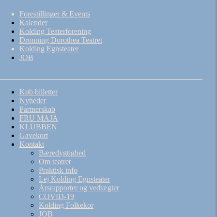
Forestillinger & Events
Kalender
Kolding Teaterforening
Dronning Dorothea Teatret
Kolding Egnsteater
JOB
Køb billetter
Nyheder
Partnerskab
FRU MAJA
KLUBBEN
Gavekort
Kontakt
Bæredygtighed
Om teatret
Praktisk info
Lej Kolding Egnsteater
Årsrapporter og vedtægter
COVID-19
Kolding Folkekor
JOB