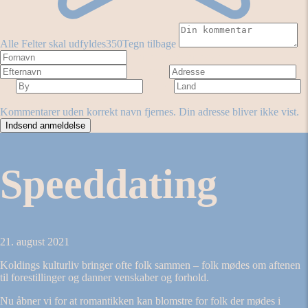
Alle Felter skal udfyldes
350
Tegn tilbage
Fornavn
Efternavn
Adresse
By
Land
Antal stjerner
Forestilling
Kommentarer uden korrekt navn fjernes. Din adresse bliver ikke vist.
Speeddating
21. august 2021
Koldings kulturliv bringer ofte folk sammen – folk mødes om aftenen
til forestillinger og danner venskaber og forhold.
Nu åbner vi for at romantikken kan blomstre for folk der mødes i