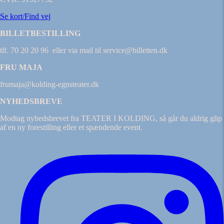
Se kort/Find vej
BILLETBESTILLING
tlf. 70 20 20 96 eller via mail til service@billetten.dk
FRU MAJA
frumaja@kolding-egnsteater.dk
NYHEDSBREVE
Modtag nyhedsbrevet fra TEATER I KOLDING, så går du aldrig glip
af en ny forestilling eller et spændende event.