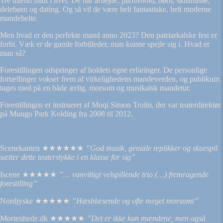
Tre mænd midt i livet. De har arbejde, parforhold, børn, skilsmisse,
delebørn og dating. Og så vil de være helt fantastiske, helt moderne
mandehelte.
Men hvad er den perfekte mand anno 2023? Den patriarkalske fest er
forbi. Væk er de gamle forbilleder, man kunne spejle sig i. Hvad er
man så?
Forestillingen udspringer af holdets egne erfaringer. De personlige
fortællinger vokser frem af virkelighedens mandeverden, og publikum
tages med på en både ærlig, morsom og musikalsk mandetur.
Forestillingen er instrueret af Moqi Simon Trolin, der var teaterdirektør
på Mungo Park Kolding fra 2008 til 2012.
Scenekanten ★★★★★★
”
God musik, geniale replikker og skuespil
sætter dette teaterstykke i en klasse for sig”
Iscene ★★★★★
”
… vanvittigt velspillende trio (…) fremragende
forestilling
”
Nordjyske ★★★★★
”Hæsblæsende og ofte meget morsomt
”
Mortenhede.dk ★★★★★
”D
et er ikke kun mændene, men også