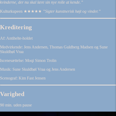
kvinderne, der nu skal lære sin nye rolle at kende.”
Kulturkupeen ★★★★★
”Sigter kunstnerisk højt og vinder.”
Kreditering
Af: Antihelte-holdet
Medvirkende: Jens Andersen, Thomas Guldberg Madsen og Sune
Skuldbøl Vraa
Iscenesættelse: Moqi Simon Trolin
Musik: Sune Skuldbøl Vraa og Jens Andersen
Scenograf: Kim Fast Jensen
Varighed
90 min. uden pause