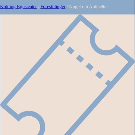
Kolding Egnsteater
/
Forestillinger
/
Noget om Antihelte