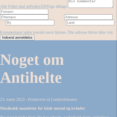
Alle Felter skal udfyldes
350
Tegn tilbage
Fornavn
Efternavn
Adresse
By
Land
Antal stjerner
Forestilling
Kommentarer uden korrekt navn fjernes. Din adresse bliver ikke vist.
Noget om
Antihelte
23. marts 2023 - Produceret af Limfjordsteatret
Musikalsk mandetur for både mænd og kvinder