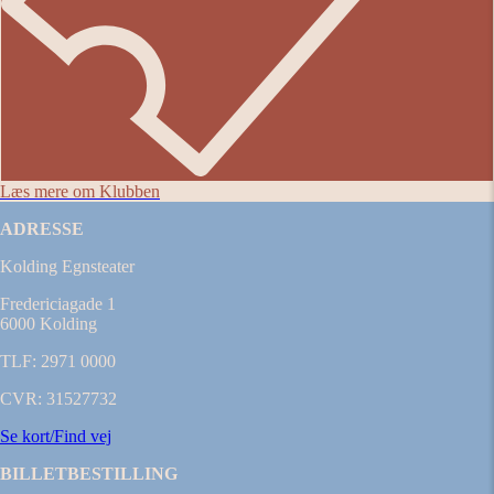
Læs mere om Klubben
ADRESSE
Kolding Egnsteater
Fredericiagade 1
6000 Kolding
TLF: 2971 0000
CVR: 31527732
Se kort/Find vej
BILLETBESTILLING