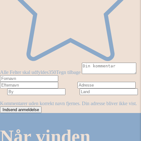
Alle Felter skal udfyldes
350
Tegn tilbage
Fornavn
Efternavn
Adresse
By
Land
Antal stjerner
Forestilling
Kommentarer uden korrekt navn fjernes. Din adresse bliver ikke vist.
Når vinden