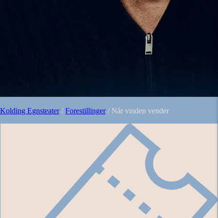
Kolding Egnsteater
/
Forestillinger
/
Når vinden vender