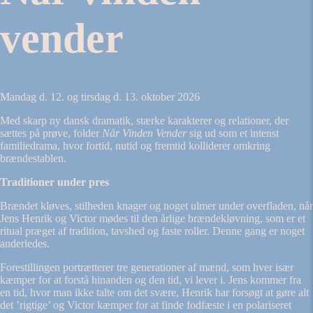
vender
Mandag d. 12. og tirsdag d. 13. oktober 2026
Med skarp ny dansk dramatik, stærke karakterer og relationer, der
sættes på prøve, folder
Når Vinden Vender
sig ud som et intenst
familiedrama, hvor fortid, nutid og fremtid kolliderer omkring
brændestablen.
Traditioner under pres
Brændet kløves, stilheden knager og noget ulmer under overfladen, når
Jens Henrik og Victor mødes til den årlige brændekløvning, som er et
ritual præget af tradition, tavshed og faste roller. Denne gang er noget
anderledes.
Forestillingen portrætterer tre generationer af mænd, som hver især
kæmper for at forstå hinanden og den tid, vi lever i. Jens kommer fra
en tid, hvor man ikke talte om det svære, Henrik har forsøgt at gøre alt
det ’rigtige’ og Victor kæmper for at finde fodfæste i en polariseret