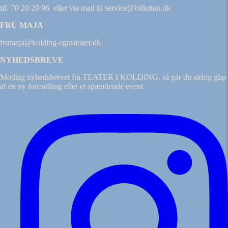
tlf. 70 20 20 96 eller via mail til service@billetten.dk
FRU MAJA
frumaja@kolding-egnsteater.dk
NYHEDSBREVE
Modtag nyhedsbrevet fra TEATER I KOLDING, så går du aldrig glip
af en ny forestilling eller et spændende event.