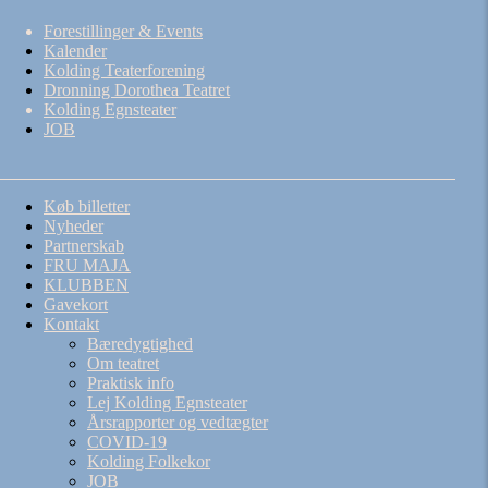
Forestillinger & Events
Kalender
Kolding Teaterforening
Dronning Dorothea Teatret
Kolding Egnsteater
JOB
Køb billetter
Nyheder
Partnerskab
FRU MAJA
KLUBBEN
Gavekort
Kontakt
Bæredygtighed
Om teatret
Praktisk info
Lej Kolding Egnsteater
Årsrapporter og vedtægter
COVID-19
Kolding Folkekor
JOB