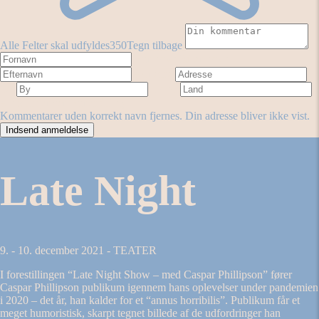
Alle Felter skal udfyldes
350
Tegn tilbage
Fornavn
Efternavn
Adresse
By
Land
Antal stjerner
Forestilling
Kommentarer uden korrekt navn fjernes. Din adresse bliver ikke vist.
Late Night
9. - 10. december 2021 - TEATER
I forestillingen “Late Night Show – med Caspar Phillipson” fører
Caspar Phillipson publikum igennem hans oplevelser under pandemien
i 2020 – det år, han kalder for et “annus horribilis”. Publikum får et
meget humoristisk, skarpt tegnet billede af de udfordringer han