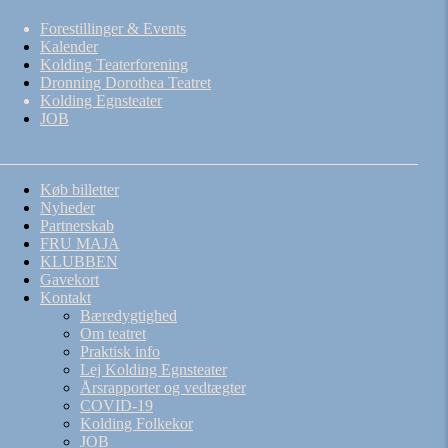
Forestillinger & Events
Kalender
Kolding Teaterforening
Dronning Dorothea Teatret
Kolding Egnsteater
JOB
Køb billetter
Nyheder
Partnerskab
FRU MAJA
KLUBBEN
Gavekort
Kontakt
Bæredygtighed
Om teatret
Praktisk info
Lej Kolding Egnsteater
Årsrapporter og vedtægter
COVID-19
Kolding Folkekor
JOB