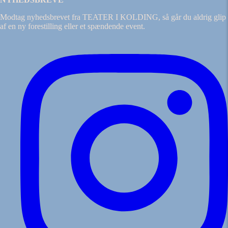
Modtag nyhedsbrevet fra TEATER I KOLDING, så går du aldrig glip
af en ny forestilling eller et spændende event.