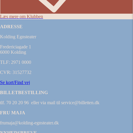
Læs mere om Klubben
ADRESSE
Kolding Egnsteater
Fredericiagade 1
6000 Kolding
TLF: 2971 0000
CVR: 31527732
Se kort/Find vej
BILLETBESTILLING
tlf. 70 20 20 96 eller via mail til service@billetten.dk
FRU MAJA
frumaja@kolding-egnsteater.dk
NYHEDSBREVE