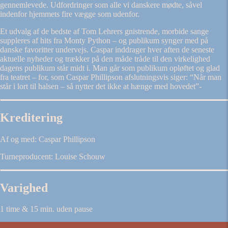
gennemlevede. Udfordringer som alle vi danskere mødte, såvel
indenfor hjemmets fire vægge som udenfor.
Et udvalg af de bedste af Tom Lehrers gnistrende, morbide sange
suppleres af hits fra Monty Python – og publikum synger med på
danske favoritter undervejs. Caspar inddrager hver aften de seneste
aktuelle nyheder og trækker på den måde tråde til den virkelighed
dagens publikum står midt i. Man går som publikum opløftet og glad
fra teatret – for, som Caspar Phillipson afslutningsvis siger: “Når man
står i lort til halsen – så nytter det ikke at hænge med hovedet”-
Kreditering
Af og med: Caspar Phillipson
Turneproducent: Louise Schouw
Varighed
1 time & 15 min. uden pause