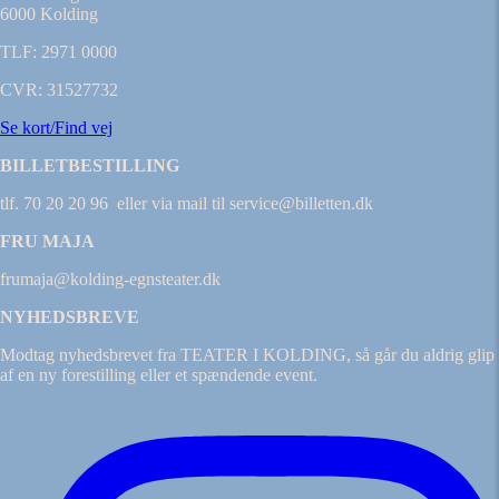
6000 Kolding
TLF: 2971 0000
CVR: 31527732
Se kort/Find vej
BILLETBESTILLING
tlf. 70 20 20 96 eller via mail til service@billetten.dk
FRU MAJA
frumaja@kolding-egnsteater.dk
NYHEDSBREVE
Modtag nyhedsbrevet fra TEATER I KOLDING, så går du aldrig glip
af en ny forestilling eller et spændende event.