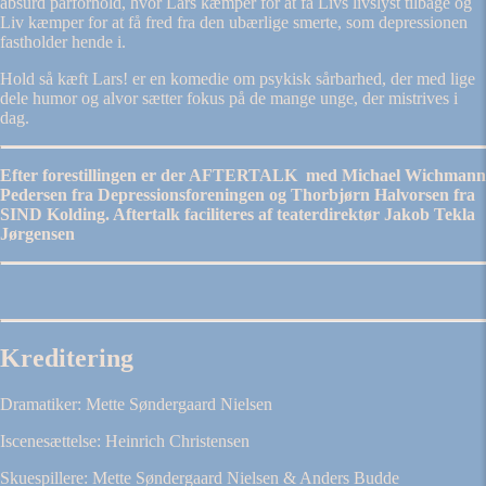
absurd parforhold, hvor Lars kæmper for at få Livs livslyst tilbage og
Liv kæmper for at få fred fra den ubærlige smerte, som depressionen
fastholder hende i.
Hold så kæft Lars! er en komedie om psykisk sårbarhed, der med lige
dele humor og alvor sætter fokus på de mange unge, der mistrives i
dag.
Efter forestillingen er der AFTERTALK med Michael Wichmann
Pedersen fra Depressionsforeningen og Thorbjørn Halvorsen fra
SIND Kolding. Aftertalk faciliteres af teaterdirektør Jakob Tekla
Jørgensen
Kreditering
Dramatiker: Mette Søndergaard Nielsen
Iscenesættelse: Heinrich Christensen
Skuespillere: Mette Søndergaard Nielsen & Anders Budde