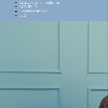
Årsrapporter og vedtægter
COVID-19
Kolding Folkekor
JOB