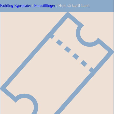
Kolding Egnsteater
/
Forestillinger
/
Hold så kæft! Lars!