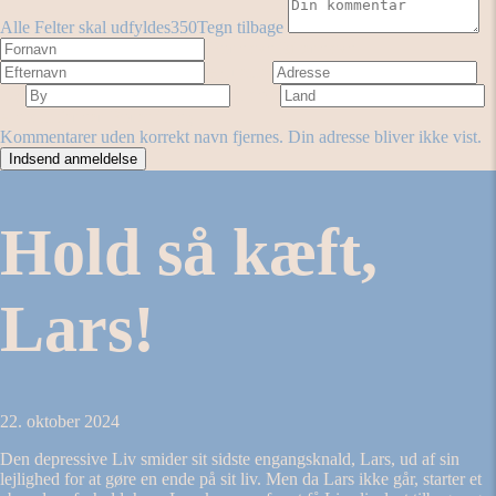
Alle Felter skal udfyldes
350
Tegn tilbage
Fornavn
Efternavn
Adresse
By
Land
Antal stjerner
Forestilling
Kommentarer uden korrekt navn fjernes. Din adresse bliver ikke vist.
Hold så kæft,
Lars!
22. oktober 2024
Den depressive Liv smider sit sidste engangsknald, Lars, ud af sin
lejlighed for at gøre en ende på sit liv. Men da Lars ikke går, starter et