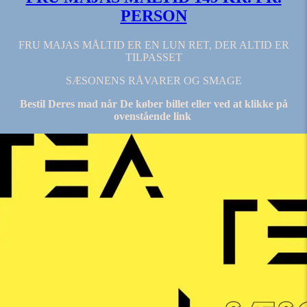
PERSON
FRU MAJAS MÅLTID ER EN LUN RET, DER ALTID ER
TILPASSET
SÆSONENS RÅVARER OG SMAGE
Bestil Deres mad når De køber billet eller ved at klikke på
ovenstående link