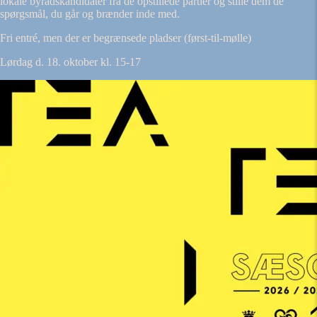
lokale byrådskandidater fra de opstillede partier og stille dem de
spørgsmål, du går og brænder inde med.
Fri entré, men der er begrænsede pladser (først-til-mølle)
Lørdag d. 18. oktober kl. 15-17