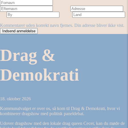
Fornavn
Efternavn
Adresse
By
Land
Antal stjerner
Forestilling
Kommentarer uden korrekt navn fjernes. Din adresse bliver ikke vist.
Drag &
Demokrati
18. oktober 2026
Kommunalvalget er over os, så kom til Drag & Demokrati, hvor vi
kombinerer dragshow med politisk paneldebat.
Udover dragshow med den lokale drag queen Cecer, kan du møde de