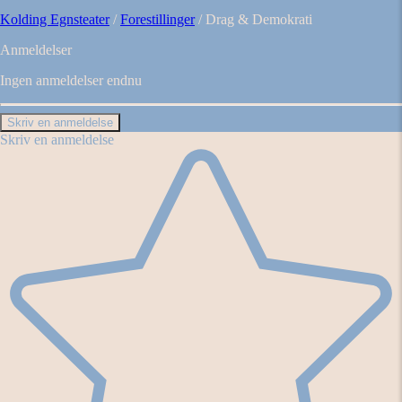
Kolding Egnsteater
/
Forestillinger
/
Drag & Demokrati
Anmeldelser
Ingen anmeldelser endnu
Skriv en anmeldelse
Skriv en anmeldelse