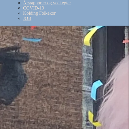
Årsrapporter og vedtægter
COVID-19
Kolding Folkekor
JOB