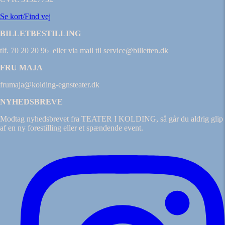
Se kort/Find vej
BILLETBESTILLING
tlf. 70 20 20 96 eller via mail til service@billetten.dk
FRU MAJA
frumaja@kolding-egnsteater.dk
NYHEDSBREVE
Modtag nyhedsbrevet fra TEATER I KOLDING, så går du aldrig glip
af en ny forestilling eller et spændende event.