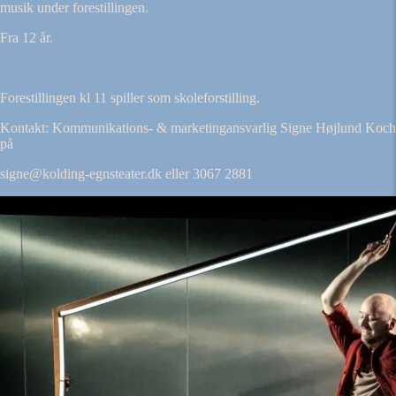
musik under forestillingen.
Fra 12 år.
Forestillingen kl 11 spiller som skoleforstilling.
Kontakt:
Kommunikations- & marketingansvarlig
Signe Højlund Koch
på
signe@kolding-egnsteater.dk eller
3067 2881