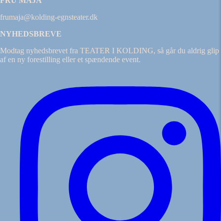
FRU MAJA
frumaja@kolding-egnsteater.dk
NYHEDSBREVE
Modtag nyhedsbrevet fra TEATER I KOLDING, så går du aldrig glip
af en ny forestilling eller et spændende event.