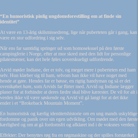
“En humoristisk pinlig ungdomsforestilling om at finde sin
identitet”
At være en 13-årig skilsmissedreng, lige når puberteten går i gang, kan
være en stor udfordring i sig selv.
Når ens far samtidig springer ud som homoseksuel på den første
campingferie i Norge, efter at mor skred med den lidt for personlige
pilatestræner, kan det hele føles uoverskueligt udfordrende.
Arvid møder Indiane, der er tolv, og meget mere i puberteten end ham
selv. Hun klæber sig til ham, selvom han ikke vil have noget med
hende at gøre. Hendes far er bøsse, en rigtig handyman og så er det
ovenikøbet
ham
, som Arvids far flirter med. Arvid og Indiane lægger
planer for at forhindre at deres fædre skal blive kærester. De vil for alt i
verden ikke vil være søskende og Arvid vil gå langt for at det ikke
ender i et “Brokeback Mountain Moment”.
En humoristisk og kærlig identitetshistorie om en ung mands uskyldige
fordomme og panik over sin egen udvikling. Om mødet med den første
kærlighed og om at gå fordomsfri og afklaret ind i de voksnes verden.
Effekter: Der benyttes røg fra en røgmaskine og der spilles forstærket