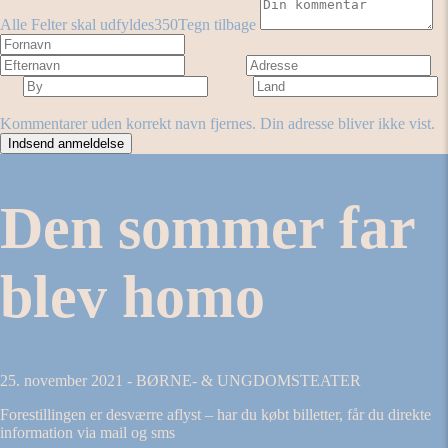
Alle Felter skal udfyldes
350
Tegn tilbage
Fornavn
Efternavn
Adresse
By
Land
Antal stjerner
Forestilling
Kommentarer uden korrekt navn fjernes. Din adresse bliver ikke vist.
Den sommer far
blev homo
25. november 2021 - BØRNE- & UNGDOMSTEATER
Forestillingen er desværre aflyst – har du købt billetter, får du direkte
information via mail og sms