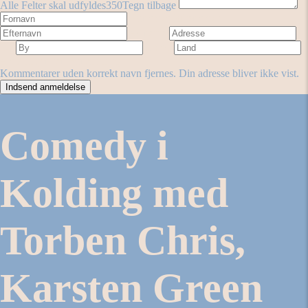
Alle Felter skal udfyldes
350
Tegn tilbage
Fornavn
Efternavn
Adresse
By
Land
Antal stjerner
Forestilling
Kommentarer uden korrekt navn fjernes. Din adresse bliver ikke vist.
Comedy i
Kolding med
Torben Chris,
Karsten Green