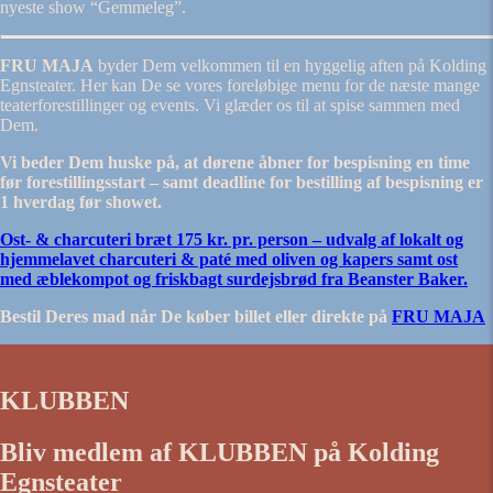
nyeste show “Gemmeleg”.
FRU MAJA
byder Dem velkommen til en hyggelig aften på Kolding
Egnsteater. Her kan De se vores foreløbige menu for de næste mange
teaterforestillinger og events. Vi glæder os til at spise sammen med
Dem.
Vi beder Dem huske på, at dørene åbner for bespisning en time
før forestillingsstart – samt deadline for bestilling af bespisning er
1 hverdag før showet.
Ost- & charcuteri bræt 175 kr. pr. person – u
dvalg af lokalt og
hjemmelavet charcuteri & paté med oliven og kapers samt ost
med æblekompot og friskbagt surdejsbrød fra Beanster Baker.
Bestil Deres mad når De køber billet eller direkte på
FRU MAJA
KLUBBEN
Bliv medlem af KLUBBEN på Kolding
Egnsteater