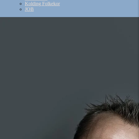
Kolding Folkekor
JOB