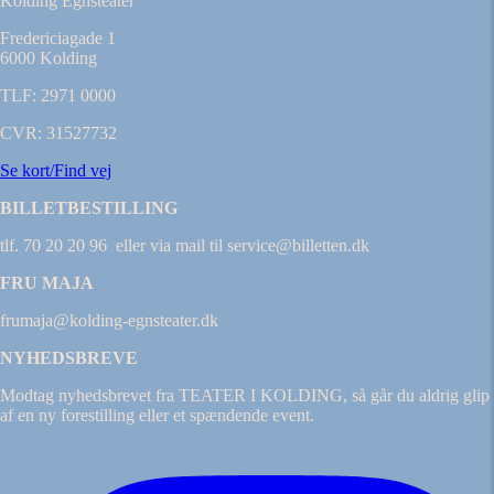
Kolding Egnsteater
Fredericiagade 1
6000 Kolding
TLF: 2971 0000
CVR: 31527732
Se kort/Find vej
BILLETBESTILLING
tlf. 70 20 20 96 eller via mail til service@billetten.dk
FRU MAJA
frumaja@kolding-egnsteater.dk
NYHEDSBREVE
Modtag nyhedsbrevet fra TEATER I KOLDING, så går du aldrig glip
af en ny forestilling eller et spændende event.