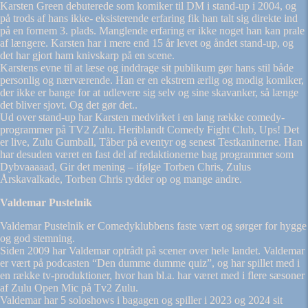
Karsten Green debuterede som komiker til DM i stand-up i 2004, og
på trods af hans ikke- eksisterende erfaring fik han talt sig direkte ind
på en fornem 3. plads. Manglende erfaring er ikke noget han kan prale
af længere. Karsten har i mere end 15 år levet og åndet stand-up, og
det har gjort ham knivskarp på en scene.
Karstens evne til at læse og inddrage sit publikum gør hans stil både
personlig og nærværende. Han er en ekstrem ærlig og modig komiker,
der ikke er bange for at udlevere sig selv og sine skavanker, så længe
det bliver sjovt. Og det gør det..
Ud over stand-up har Karsten medvirket i en lang række comedy-
programmer på TV2 Zulu. Heriblandt Comedy Fight Club, Ups! Det
er live, Zulu Gumball, Tåber på eventyr og senest Testkaninerne. Han
har desuden været en fast del af redaktionerne bag programmer som
Dybvaaaaad, Gir det mening – ifølge Torben Chris, Zulus
Årskavalkade, Torben Chris rydder op og mange andre.
Valdemar Pustelnik
Valdemar Pustelnik er Comedyklubbens faste vært og sørger for hygge
og god stemning.
Siden 2009 har Valdemar optrådt på scener over hele landet. Valdemar
er vært på podcasten “Den dumme dumme quiz”, og har spillet med i
en række tv-produktioner, hvor han bl.a. har været med i flere sæsoner
af Zulu Open Mic på Tv2 Zulu.
Valdemar har 5 soloshows i bagagen og spiller i 2023 og 2024 sit