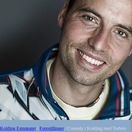
Kolding Egnsteater
/
Forestillinger
/
Comedy i Kolding med Torben