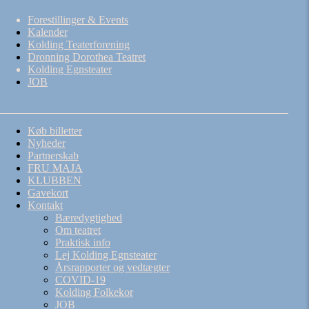
Forestillinger & Events
Kalender
Kolding Teaterforening
Dronning Dorothea Teatret
Kolding Egnsteater
JOB
Køb billetter
Nyheder
Partnerskab
FRU MAJA
KLUBBEN
Gavekort
Kontakt
Bæredygtighed
Om teatret
Praktisk info
Lej Kolding Egnsteater
Årsrapporter og vedtægter
COVID-19
Kolding Folkekor
JOB