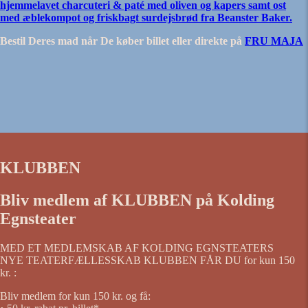
hjemmelavet charcuteri & paté med oliven og kapers samt ost
med æblekompot og friskbagt surdejsbrød fra Beanster Baker.
Bestil Deres mad når De køber billet eller direkte på
FRU MAJA
KLUBBEN
Bliv medlem af KLUBBEN på Kolding
Egnsteater
MED ET MEDLEMSKAB AF KOLDING EGNSTEATERS
NYE TEATERFÆLLESSKAB KLUBBEN FÅR DU for kun 150
kr. :
Bliv medlem for kun 150 kr. og få: