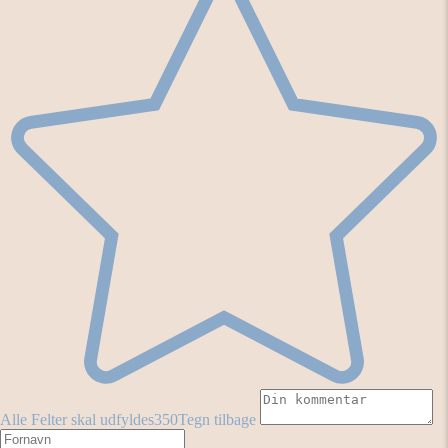
Alle Felter skal udfyldes
350
Tegn tilbage
Fornavn
Efternavn