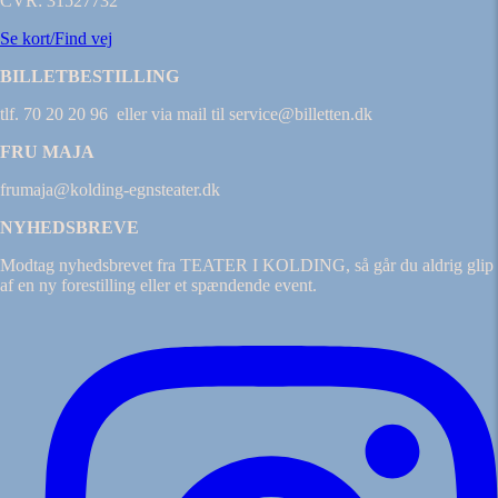
CVR: 31527732
Se kort/Find vej
BILLETBESTILLING
tlf. 70 20 20 96 eller via mail til service@billetten.dk
FRU MAJA
frumaja@kolding-egnsteater.dk
NYHEDSBREVE
Modtag nyhedsbrevet fra TEATER I KOLDING, så går du aldrig glip
af en ny forestilling eller et spændende event.