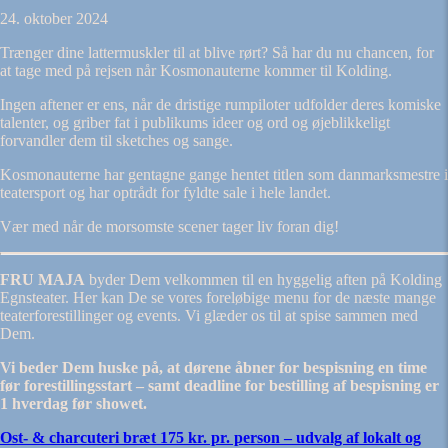
24. oktober 2024
Trænger dine lattermuskler til at blive rørt? Så har du nu chancen, for
at tage med på rejsen når Kosmonauterne kommer til Kolding.
Ingen aftener er ens, når de dristige rumpiloter udfolder deres komiske
talenter, og griber fat i publikums ideer og ord og øjeblikkeligt
forvandler dem til sketches og sange.
Kosmonauterne har gentagne gange hentet titlen som danmarksmestre i
teatersport og har optrådt for fyldte sale i hele landet.
Vær med når de morsomste scener tager liv foran dig!
FRU MAJA
byder Dem velkommen til en hyggelig aften på Kolding
Egnsteater. Her kan De se vores foreløbige menu for de næste mange
teaterforestillinger og events. Vi glæder os til at spise sammen med
Dem.
Vi beder Dem huske på, at dørene åbner for bespisning en time
før forestillingsstart – samt deadline for bestilling af bespisning er
1 hverdag før showet.
Ost- & charcuteri bræt 175 kr. pr. person – u
dvalg af lokalt og