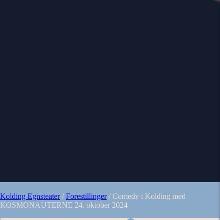
Kolding Egnsteater
/
Forestillinger
/
Comedy i Kolding med
KOSMONAUTERNE 24. oktober 2024