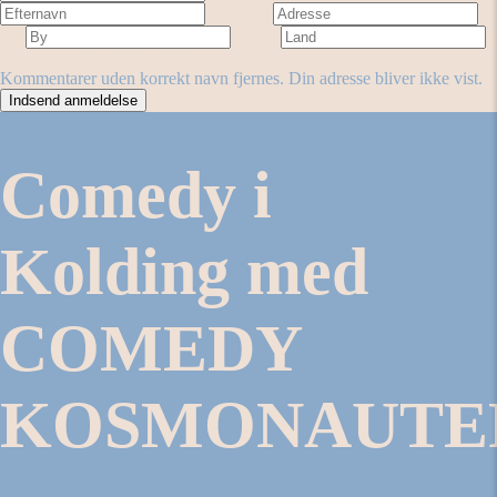
Adresse
By
Land
Antal stjerner
Forestilling
Kommentarer uden korrekt navn fjernes. Din adresse bliver ikke vist.
Comedy i
Kolding med
COMEDY
KOSMONAUTE