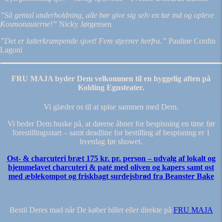
”Så genial underholdning, alle bør give sig selv en tur ind og opleve
Kosmonauterne!”
Nicky Jørgensen
”Det er latterkrampende sjovt! Fem stjerner herfra.”
Pauline Cordin
Lagoni
FRU MAJA
byder Dem velkommen til en hyggelig aften på
Kolding Egnsteater.
Vi glæder os til at spise sammen med Dem.
Vi beder Dem huske på, at dørene åbner for bespisning en time før
forestillingsstart – samt deadline for bestilling af bespisning er 1
hverdag før showet.
Ost- & charcuteri bræt 175 kr. pr. person – u
dvalg af lokalt og
hjemmelavet charcuteri & paté med oliven og kapers samt ost
med æblekompot og friskbagt surdejsbrød fra Beanster Bake
Bestil Deres mad når De køber billet eller direkte på
FRU MAJA