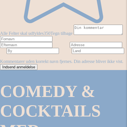
Alle Felter skal udfyldes
350
Tegn tilbage
Fornavn
Efternavn
Adresse
By
Land
Antal stjerner
Forestilling
Kommentarer uden korrekt navn fjernes. Din adresse bliver ikke vist.
COMEDY &
COCKTAILS