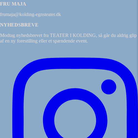
FRU MAJA
frumaja@kolding-egnsteater.dk
NYHEDSBREVE
Modtag nyhedsbrevet fra TEATER I KOLDING, så går du aldrig glip
af en ny forestilling eller et spændende event.