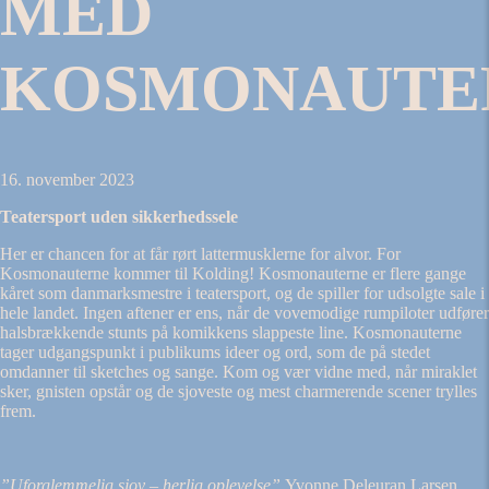
MED
KOSMONAUTE
16. november 2023
Teatersport uden sikkerhedssele
Her er chancen for at får rørt lattermusklerne for alvor. For
Kosmonauterne kommer til Kolding! Kosmonauterne er flere gange
kåret som danmarksmestre i teatersport, og de spiller for udsolgte sale i
hele landet. Ingen aftener er ens, når de vovemodige rumpiloter udfører
halsbrækkende stunts på komikkens slappeste line. Kosmonauterne
tager udgangspunkt i publikums ideer og ord, som de på stedet
omdanner til sketches og sange. Kom og vær vidne med, når miraklet
sker, gnisten opstår og de sjoveste og mest charmerende scener trylles
frem.
”Uforglemmelig sjov – herlig oplevelse”
Yvonne Deleuran Larsen