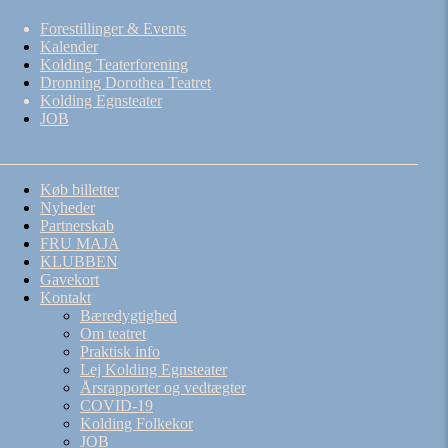
Forestillinger & Events
Kalender
Kolding Teaterforening
Dronning Dorothea Teatret
Kolding Egnsteater
JOB
Køb billetter
Nyheder
Partnerskab
FRU MAJA
KLUBBEN
Gavekort
Kontakt
Bæredygtighed
Om teatret
Praktisk info
Lej Kolding Egnsteater
Årsrapporter og vedtægter
COVID-19
Kolding Folkekor
JOB