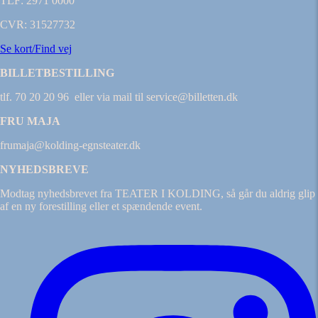
TLF: 2971 0000
CVR: 31527732
Se kort/Find vej
BILLETBESTILLING
tlf. 70 20 20 96 eller via mail til service@billetten.dk
FRU MAJA
frumaja@kolding-egnsteater.dk
NYHEDSBREVE
Modtag nyhedsbrevet fra TEATER I KOLDING, så går du aldrig glip
af en ny forestilling eller et spændende event.