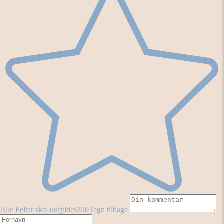
Alle Felter skal udfyldes
350
Tegn tilbage
Fornavn
Efternavn