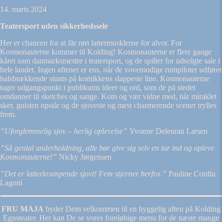
14. marts 2024
Teatersport uden sikkerhedssele
Her er chancen for at får rørt lattermusklerne for alvor. For
Kosmonauterne kommer til Kolding! Kosmonauterne er flere gange
kåret som danmarksmestre i teatersport, og de spiller for udsolgte sale i
hele landet. Ingen aftener er ens, når de vovemodige rumpiloter udfører
halsbrækkende stunts på komikkens slappeste line. Kosmonauterne
tager udgangspunkt i publikums ideer og ord, som de på stedet
omdanner til sketches og sange. Kom og vær vidne med, når miraklet
sker, gnisten opstår og de sjoveste og mest charmerende scener trylles
frem.
”Uforglemmelig sjov – herlig oplevelse”
Yvonne Deleuran Larsen
”Så genial underholdning, alle bør give sig selv en tur ind og opleve
Kosmonauterne!”
Nicky Jørgensen
”Det er latterkrampende sjovt! Fem stjerner herfra.”
Pauline Cordin
Lagoni
FRU MAJA
byder Dem velkommen til en hyggelig aften på Kolding
Egnsteater. Her kan De se vores foreløbige menu for de næste mange