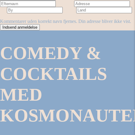
Adresse
By
Land
Antal stjerner
Forestilling
Kommentarer uden korrekt navn fjernes. Din adresse bliver ikke vist.
COMEDY &
COCKTAILS
MED
KOSMONAUTE