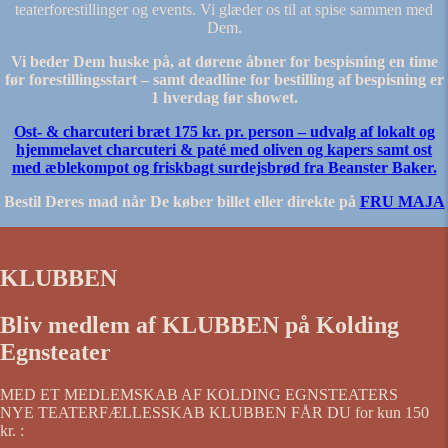
teaterforestillinger og events. Vi glæder os til at spise sammen med
Dem.
Vi beder Dem huske på, at dørene åbner for bespisning en time
før forestillingsstart – samt deadline for bestilling af bespisning er
1 hverdag før showet.
Ost- & charcuteri bræt 175 kr. pr. person – u
dvalg af lokalt og
hjemmelavet charcuteri & paté med oliven og kapers samt ost
med æblekompot og friskbagt surdejsbrød fra Beanster Baker.
Bestil Deres mad når De køber billet eller direkte på
FRU MAJA
KLUBBEN
Bliv medlem af KLUBBEN på Kolding
Egnsteater
MED ET MEDLEMSKAB AF KOLDING EGNSTEATERS
NYE TEATERFÆLLESSKAB KLUBBEN FÅR DU for kun 150
kr. :