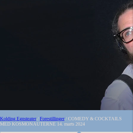
Kolding Egnsteater
/
Forestillinger
/
COMEDY & COCKTAILS
MED KOSMONAUTERNE 14. marts 2024