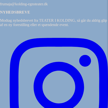
frumaja@kolding-egnsteater.dk
NYHEDSBREVE
Modtag nyhedsbrevet fra TEATER I KOLDING, så går du aldrig glip
af en ny forestilling eller et spændende event.