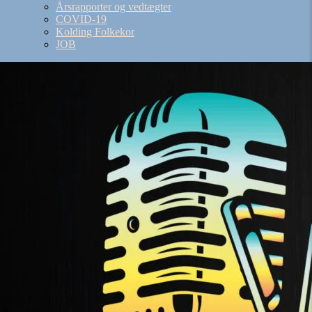
Årsrapporter og vedtægter
COVID-19
Kolding Folkekor
JOB