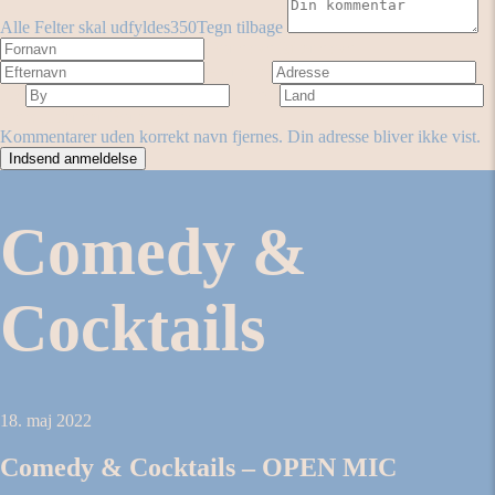
Alle Felter skal udfyldes
350
Tegn tilbage
Fornavn
Efternavn
Adresse
By
Land
Antal stjerner
Forestilling
Kommentarer uden korrekt navn fjernes. Din adresse bliver ikke vist.
Comedy &
Cocktails
18. maj 2022
Comedy & Cocktails – OPEN MIC