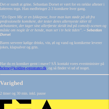
Det er sundt at grine. Sebastian Dorset er vært for en række aftener i
latterens tegn. Han medbringer 2-3 komikere hver gang.
“En Open Mic er en lykkepose, hvor man kan støde på alt fra
professionelle komikere, der tester deres allernyeste idéer til
debutanten, der tager sine allerførste skridt ind på comedy-scenen og
måske om nogle år er hende, man ser i tv hele tiden”.
– Sebastian
Dorset
Baren serverer kølige drinks, vin, øl og vand og komikerne leverer
jokes, klapsalver og grin.
Har du en komiker gemt i mave? SÅ kontakt vores eventminister på
helene@kolding-egnsteater.dk
, og så finder vi ud af noget.
Varighed
2 timer og 30 min. inkl. pause