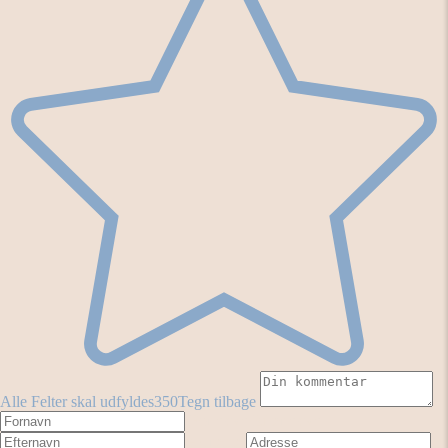
Alle Felter skal udfyldes
350
Tegn tilbage
Fornavn
Efternavn
Adresse