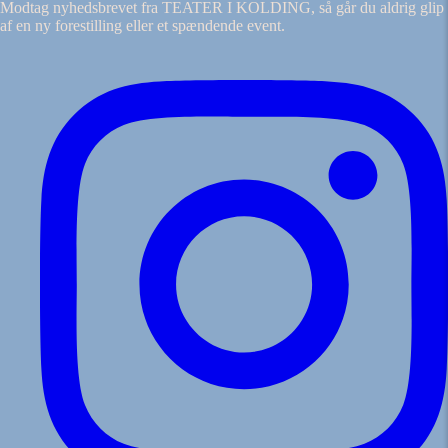
Modtag nyhedsbrevet fra TEATER I KOLDING, så går du aldrig glip
af en ny forestilling eller et spændende event.