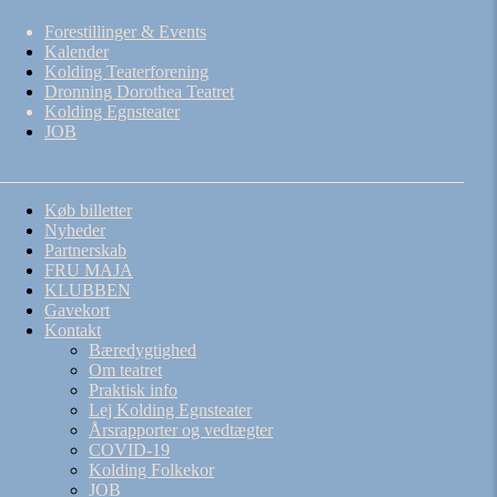
Forestillinger & Events
Kalender
Kolding Teaterforening
Dronning Dorothea Teatret
Kolding Egnsteater
JOB
Køb billetter
Nyheder
Partnerskab
FRU MAJA
KLUBBEN
Gavekort
Kontakt
Bæredygtighed
Om teatret
Praktisk info
Lej Kolding Egnsteater
Årsrapporter og vedtægter
COVID-19
Kolding Folkekor
JOB