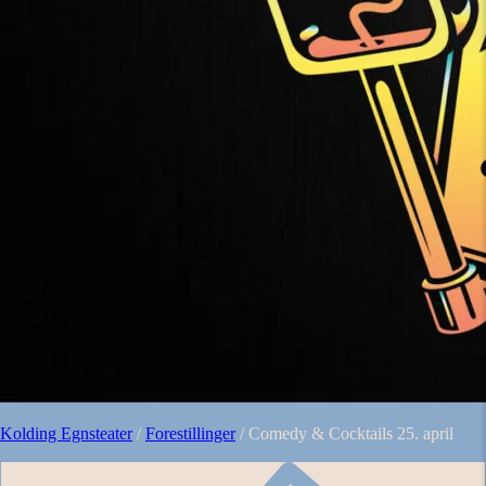
Kolding Egnsteater
/
Forestillinger
/
Comedy & Cocktails 25. april