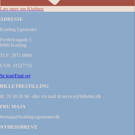
Læs mere om Klubben
ADRESSE
Kolding Egnsteater
Fredericiagade 1
6000 Kolding
TLF: 2971 0000
CVR: 31527732
Se kort/Find vej
BILLETBESTILLING
tlf. 70 20 20 96 eller via mail til service@billetten.dk
FRU MAJA
frumaja@kolding-egnsteater.dk
NYHEDSBREVE