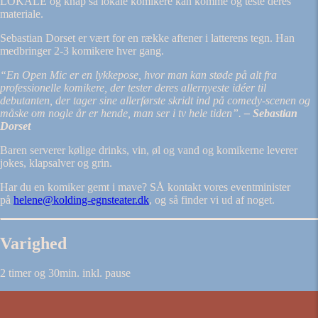
LOKALE og knap så lokale komikere kan komme og teste deres
materiale.
Sebastian Dorset er vært for en række aftener i latterens tegn. Han
medbringer 2-3 komikere hver gang.
“En Open Mic er en lykkepose, hvor man kan støde på alt fra
professionelle komikere, der tester deres allernyeste idéer til
debutanten, der tager sine allerførste skridt ind på comedy-scenen og
måske om nogle år er hende, man ser i tv hele tiden”.
– Sebastian
Dorset
Baren serverer kølige drinks, vin, øl og vand og komikerne leverer
jokes, klapsalver og grin.
Har du en komiker gemt i mave? SÅ kontakt vores eventminister
på
helene@kolding-egnsteater.dk
, og så finder vi ud af noget.
Varighed
2 timer og 30min. inkl. pause