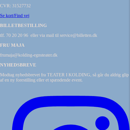
CVR: 31527732
Se kort/Find vej
BILLETBESTILLING
tlf. 70 20 20 96 eller via mail til service@billetten.dk
FRU MAJA
frumaja@kolding-egnsteater.dk
NYHEDSBREVE
Modtag nyhedsbrevet fra TEATER I KOLDING, så går du aldrig glip
af en ny forestilling eller et spændende event.