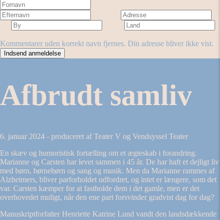
Fornavn
Efternavn
Adresse
By
Land
Antal stjerner
Forestilling
Kommentarer uden korrekt navn fjernes. Din adresse bliver ikke vist.
Afbrudt samliv
6. januar 2024 - produceret af Teater V og Vendsyssel Teater
En skæv og humoristisk fortælling om et ægteskab i forandring.
Marianne og Carsten har levet sammen i 45 år. De har haft et dejligt liv
med børn, børnebørn og sang og musik. Men da Marianne rammes af
Alzheimers, bliver parforholdet udfordret, og intet er længere, som det
var. Carsten kæmper for at fastholde dem i det gamle, men er det
overhovedet muligt, når den ene part forsvinder gradvist dag for dag?
Manuskriptforfatter Henriette Katrine Lund vandt den landsdækkende