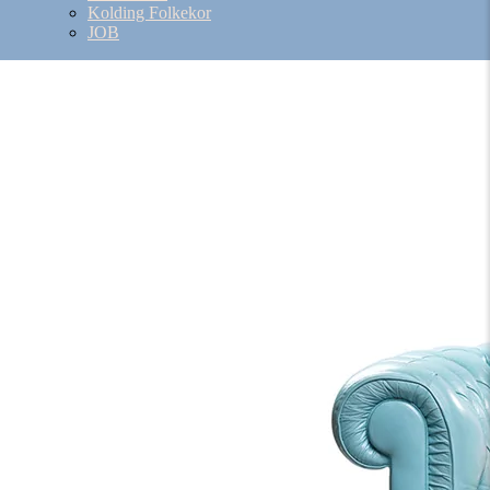
Kolding Folkekor
JOB