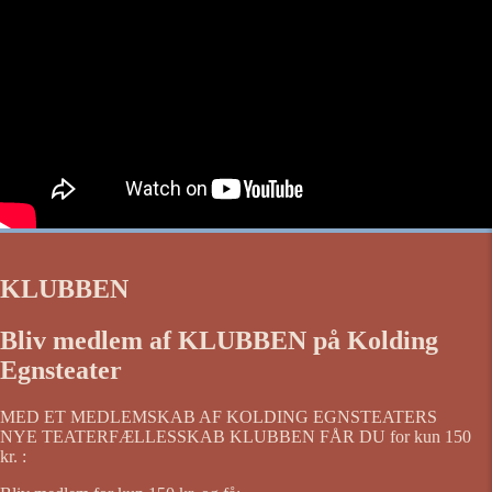
KLUBBEN
Bliv medlem af KLUBBEN på Kolding
Egnsteater
MED ET MEDLEMSKAB AF KOLDING EGNSTEATERS
NYE TEATERFÆLLESSKAB KLUBBEN FÅR DU for kun 150
kr. :