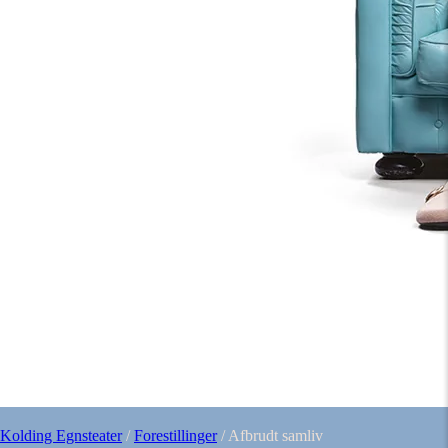
Kolding Egnsteater
/
Forestillinger
/
Afbrudt samliv