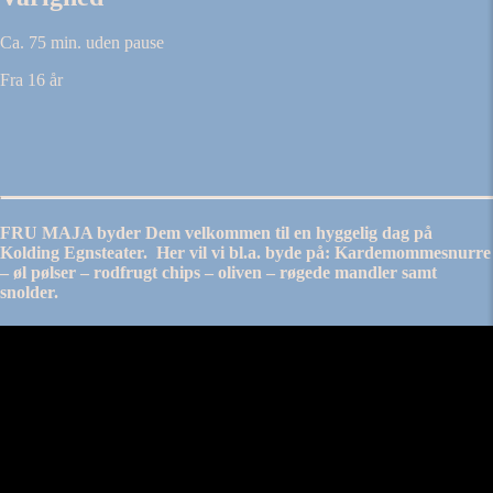
Ca. 75 min. uden pause
Fra 16 år
FRU MAJA
byder Dem velkommen til en hyggelig dag på
Kolding Egnsteater. Her vil vi bl.a. byde på: Kardemommesnurre
– øl pølser – rodfrugt chips – oliven – røgede mandler samt
snolder.