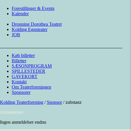
Forestillinger & Events
Kalender
Kolding Teaterforening
Dronning Dorothea Teatret
Kolding Egnsteater
JOB
Køb billetter
Billetter
SÆSONPROGRAM
SPILLESTEDER
GAVEKORT
Kontakt
Om Teaterforeningen
Sponsorer
Kolding Teaterforening
/
Sponsor
/
zubstanz
Anmeldelser
Ingen anmeldelser endnu