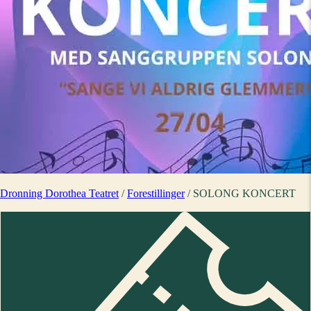
Dronning Dorothea Teatret
/
Forestillinger
/
SOLONG KONCERT