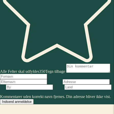
Alle Felter skal udfyldes
350
Tegn tilbage
Fornavn
Efternavn
Adresse
By
Land
Antal stjerner
Forestilling
Kommentarer uden korrekt navn fjernes. Din adresse bliver ikke vist.