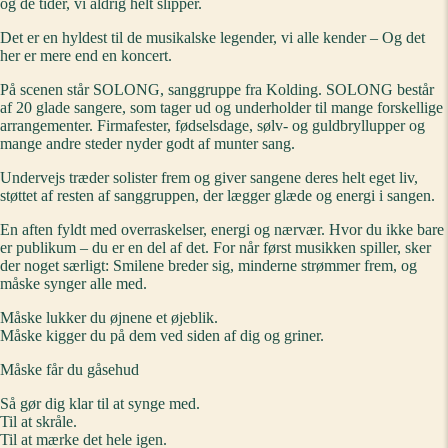
og de tider, vi aldrig helt slipper.
Det er en hyldest til de musikalske legender, vi alle kender – Og det
her er mere end en koncert.
På scenen står SOLONG, sanggruppe fra Kolding. SOLONG består
af 20 glade sangere, som tager ud og underholder til mange forskellige
arrangementer. Firmafester, fødselsdage, sølv- og guldbryllupper og
mange andre steder nyder godt af munter sang.
Undervejs træder solister frem og giver sangene deres helt eget liv,
støttet af resten af sanggruppen, der lægger glæde og energi i sangen.
En aften fyldt med overraskelser, energi og nærvær. Hvor du ikke bare
er publikum – du er en del af det. For når først musikken spiller, sker
der noget særligt: Smilene breder sig, minderne strømmer frem, og
måske synger alle med.
Måske lukker du øjnene et øjeblik.
Måske kigger du på dem ved siden af dig og griner.
Måske får du gåsehud
Så gør dig klar til at synge med.
Til at skråle.
Til at mærke det hele igen.