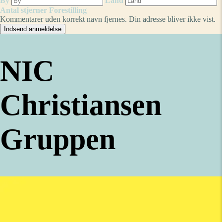
By
Land
Antal stjerner
Forestilling
Kommentarer uden korrekt navn fjernes. Din adresse bliver ikke vist.
NIC
Christiansen
Gruppen