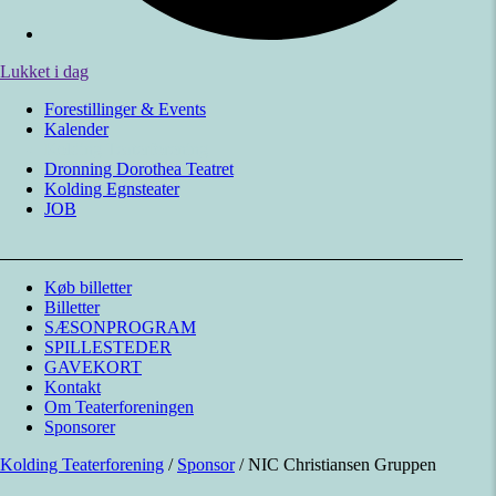
Lukket i dag
Forestillinger & Events
Kalender
Kolding Teaterforening
Dronning Dorothea Teatret
Kolding Egnsteater
JOB
Køb billetter
Billetter
SÆSONPROGRAM
SPILLESTEDER
GAVEKORT
Kontakt
Om Teaterforeningen
Sponsorer
Kolding Teaterforening
/
Sponsor
/
NIC Christiansen Gruppen